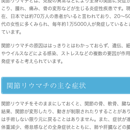
関節リウマチとは、免疫の異常などにより全身の関節に炎症
こり、腫れ、痛み、骨の変形などが生じる炎症性疾患です。
在、日本では約70万人の患者がいると言われており、20～5
代の女性に多くみられ、毎年約1万5000人が発症していると
ています。
関節リウマチの原因ははっきりとはわかっておらず、遺伝、
やウイルスなどによる感染、ストレスなどの複数の要因が作
発症すると考えられています。
関節リウマチの主な症状
関節リウマチをそのままにしておくと、関節の骨、軟骨、腱
結果、関節が変形したり、動きが制限されたりすることがあ
は手術しない限り元に戻ることはありません。また、症状が
体重減少、倦怠感などの全身症状とともに、肺や肝臓などの