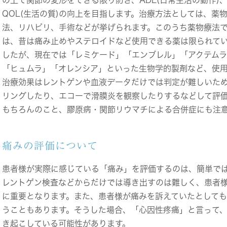
の上で関節の変形をできる限り防ぎ、ADL(日常生活の動作)
QOL(生活の質)の向上を目指します。治療方法としては、薬
法、リハビリ、手術などが挙げられます。このうち薬物療法
は、昔は痛み止めやステロイドなど使用できる薬は限られて
したが、現在では「レミケード」「エンブレル」「アクテム
「ヒュムラ」「オレンシア」といった生物学的製剤など、使
治療効果はレントゲンや血液データだけでは判定が難しいた
リングしたり、エコーで滑膜炎を観察したりするなどして評
もちろんのこと、膠原病・関節リウマチによる合併症にも注
痛みの評価について
患者様が実際に感じている「痛み」を評価するのは、簡単で
レントゲン検査などからだけでは導き出すのは難しく、患者
に重要となります。また、患者様が痛みを訴えていたとして
うこともあります。そうした場合、「心因性疼痛」と言って
き起こしている可能性があります。