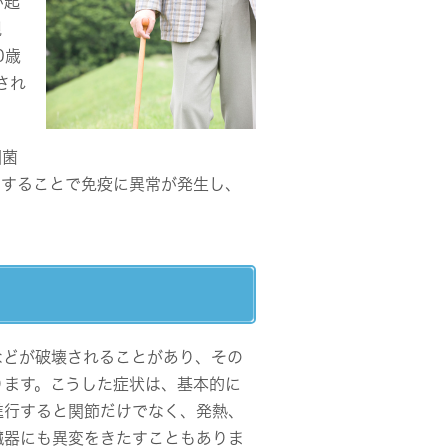
が起
現
0歳
され
細菌
用することで免疫に異常が発生し、
などが破壊されることがあり、その
ります。こうした症状は、基本的に
進行すると関節だけでなく、発熱、
臓器にも異変をきたすこともありま