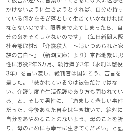
で被告が述べた言葉が「できるだけ人に迷惑を
かけないように生きようとすれば、自分の持っ
ている何かをそぎ落として生きていかなければ
ならないのです。限界まで来てしまったら、自
分の命をそぐしかないのです」（毎日新聞大阪
社会部取材班『介護殺人 ～追いつめられた家
族の告白～』（新潮文庫）より）京都地裁は男
性に懲役2年6カ月、執行猶予3年（求刑は懲役
3年）を言い渡し、裁判官は国にこう、苦言を
呈した。「裁かれているのは被告だけではな
い。介護制度や生活保護のあり方も問われてい
る」と。そして男性に、「痛ましく悲しい事件
だった。今後あなた自身は生き抜いて、絶対に
自分をあやめることのないよう、母のことを祈
り、母のためにも幸せに生きてください」と語