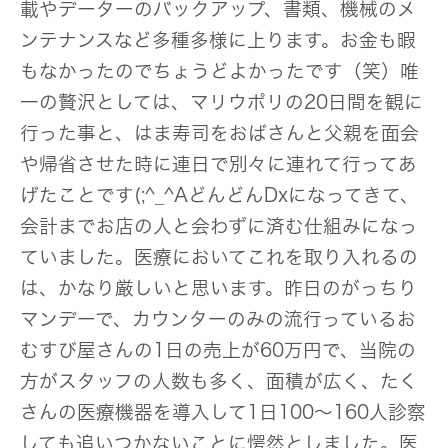
載やデーターのバックアップ、書類、機械のメ
ンテナンスなど多種多様に上ります。お金も暇
もなかったのでちょうどよかったです（笑）唯
一の贅沢としては、マリウポリの20日間を観に
行った事と、はま寿司をおばさんと父親を面会
や帰省させた時に連日で別々に連れて行ってあ
げたことです(;^_^AどんどんDxになってきて、
会計までお店の人と会わずに済む仕組みになっ
ていました。医療においてこれを取り入れるの
は、かなり厳しいと思います。昨日のがっちり
マンデーで、カウンターのみの流行っているお
むすび屋さんの1日の売上が60万円で、当院の
方がスタッフの人数も多く、面積が広く、たく
さんの医療機器を導入して1日100～160人診察
しても追いつかないことに愕然としました。医