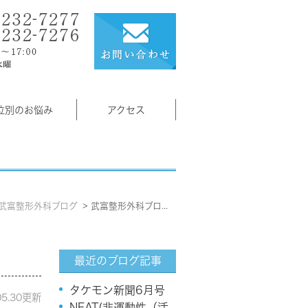
位別のお悩み
アクセス
武富整形外科ブログ
武富整形外科ブログ: 2026年5月
最近のブログ記事
タケモン新聞6月号
05.30更新
NEAT(非運動性（活