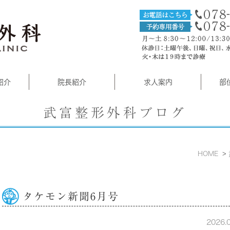
紹介
院長紹介
求人案内
部
武富整形外科ブログ
HOME
タケモン新聞6月号
2026.