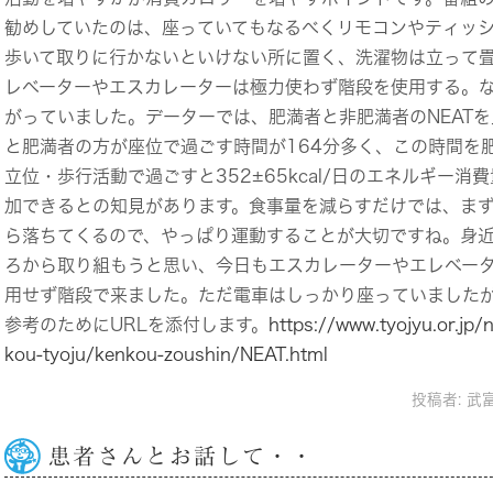
勧めしていたのは、座っていてもなるべくリモコンやティッ
歩いて取りに行かないといけない所に置く、洗濯物は立って
レベーターやエスカレーターは極力使わず階段を使用する。
がっていました。データーでは、肥満者と非肥満者のNEAT
と肥満者の方が座位で過ごす時間が164分多く、この時間を
立位・歩行活動で過ごすと352±65kcal/日のエネルギー消
加できるとの知見があります。食事量を減らすだけでは、ま
ら落ちてくるので、やっぱり運動することが大切ですね。身
ろから取り組もうと思い、今日もエスカレーターやエレベー
用せず階段で来ました。ただ電車はしっかり座っていましたが(;
参考のためにURLを添付します。
https://www.tyojyu.or.jp/
kou-tyoju/kenkou-zoushin/NEAT.html
投稿者:
武
患者さんとお話して・・