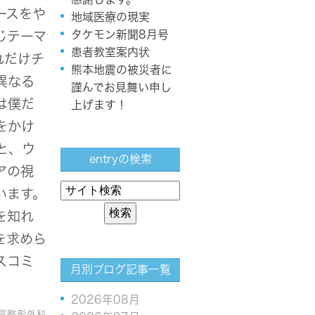
ースをや
地域医療の現実
タケモン新聞8月号
じテーマ
患者教室案内状
れだけチ
熊本地震の被災者に
異なる
謹んでお見舞い申し
は僕だ
上げます！
をかけ
と、ウ
entryの検索
アの視
います。
を知れ
を求めら
スコミ
月別ブログ記事一覧
2026年08月
富整形外科