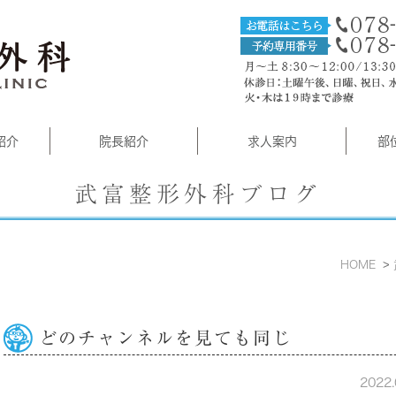
紹介
院長紹介
求人案内
部
武富整形外科ブログ
HOME
どのチャンネルを見ても同じ
2022