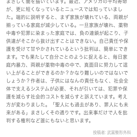
まさしく闇を描いています。最近、アメリカの平均寿命
が、更に短くなっているとニュースでは知っていまし
た。端的に説明すると、まず家族が壊れている、両親が
揃っている家庭が減少している。一旦家族が壊れ、薬物
中毒や犯罪に染まった家庭では、負の連鎖が起こり、子
供達がそこから抜け出すことはできない。自己責任や保
護を受けて甘やかされているという批判は、簡単にでき
ます。でも果たして自分ごとのように捉えると、毎日家
庭内暴力、両親が薬物中毒の中で、真面目に努力して這
い上がることができるのか？かなり難しいのではないで
しょうか？作者は、子供にはなんの責任もなく、社会全
体で支えるシステムが必要、それが引いては、犯罪や保
護を減らす社会的コストを減らすと訴えています。考え
方が変わりました。「聖人にも過去があり、罪人にも未
来がある」まさしくその通りです。出来事だけで人を批
判する権利など誰にもないと思います。
投稿者:
武富整形外科