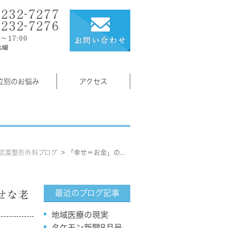
位別のお悩み
アクセス
武富整形外科ブログ
「幸せ＝お金」の考えは不幸を呼ぶ 幸せな老後を送る真の4箇条
最近のブログ記事
せな老
地域医療の現実
タケモン新聞8月号