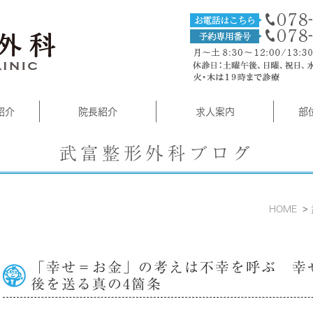
紹介
院長紹介
求人案内
部
武富整形外科ブログ
HOME
「幸せ＝お金」の考えは不幸を呼ぶ 幸
後を送る真の4箇条