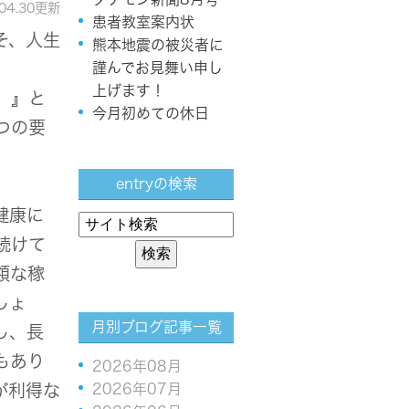
.04.30更新
患者教室案内状
そ、人生
熊本地震の被災者に
謹んでお見舞い申し
上げます！
）』と
今月初めての休日
つの要
entryの検索
健康に
続けて
額な稼
しょ
月別ブログ記事一覧
し、長
もあり
2026年08月
2026年07月
が利得な